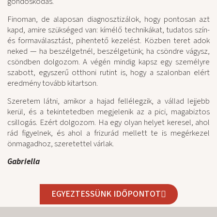
gondoskodás.
Finoman, de alaposan diagnosztizálok, hogy pontosan azt
kapd, amire szükséged van: kímélő technikákat, tudatos szín-
és formaválasztást, pihentető kezelést. Közben teret adok
neked — ha beszélgetnél, beszélgetünk; ha csöndre vágysz,
csöndben dolgozom. A végén mindig kapsz egy személyre
szabott, egyszerű otthoni rutint is, hogy a szalonban elért
eredmény tovább kitartson.
Szeretem látni, amikor a hajad fellélegzik, a vállad lejjebb
kerül, és a tekintetedben megjelenik az a pici, magabiztos
csillogás. Ezért dolgozom. Ha egy olyan helyet keresel, ahol
rád figyelnek, és ahol a frizurád mellett te is megérkezel
önmagadhoz, szeretettel várlak.
Gabriella
EGYEZTESSÜNK IDŐPONTOT