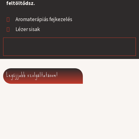
feltöltődsz.
Aromaterápiás fejkezelés
Lézer sisak
Legújjabb szolgáltatásom!