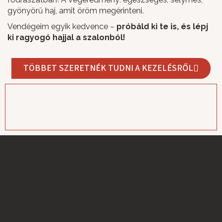
gyönyörű haj, amit öröm megérinteni.
Vendégeim egyik kedvence –
próbáld ki te is, és lépj
ki ragyogó hajjal a szalonból!
TÖBBET SZERETNÉK TUDNI A KEZELÉSRŐL