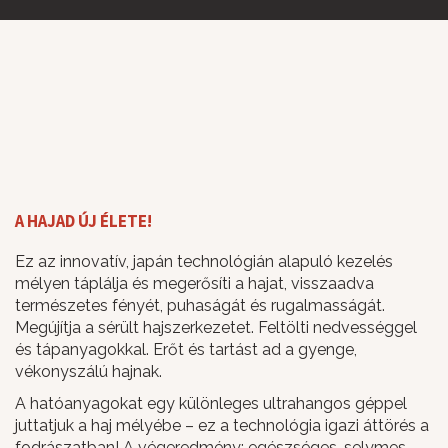
A HAJAD ÚJ ÉLETE!
Ez az innovatív, japán technológián alapuló kezelés
mélyen táplálja és megerősíti a hajat, visszaadva
természetes fényét, puhaságát és rugalmasságát.
Megújítja a sérült hajszerkezetet. Feltölti nedvességgel
és tápanyagokkal. Erőt és tartást ad a gyenge,
vékonyszálú hajnak.
A hatóanyagokat egy különleges ultrahangos géppel
juttatjuk a haj mélyébe – ez a technológia igazi áttörés a
fodrászatban! A végeredmény: egészséges, selymes,