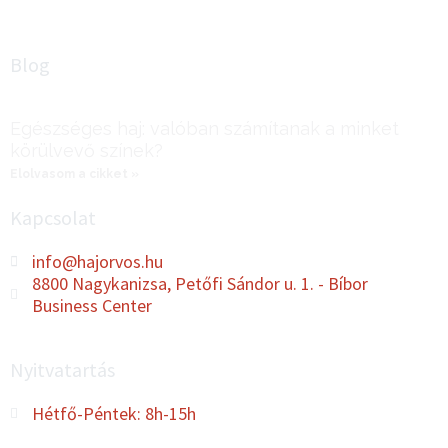
Blog
Egészséges haj: valóban számítanak a minket
körülvevő színek?
Elolvasom a cikket »
Kapcsolat
info@hajorvos.hu
8800 Nagykanizsa, Petőfi Sándor u. 1. - Bíbor
Business Center
Nyitvatartás
Hétfő-Péntek: 8h-15h