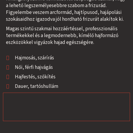
a lehető legszemélyesebbre szabom a frizurád.
Figyelembe veszem arcformád, hajtípusod, hajápolási
szokásaidhoz igazodva jól hordható frizurát alakítok ki.
Magas szintű szakmai hozzáértéssel, professzionális
termékekkel és a legmodernebb, kímélő hajformázó
eszközökkel vigyázok hajad egészségére.
Hajmosás, szárírás
Női, férfi hajvágás
Hajfestés, szőkítés
Dauer, tartóshullám