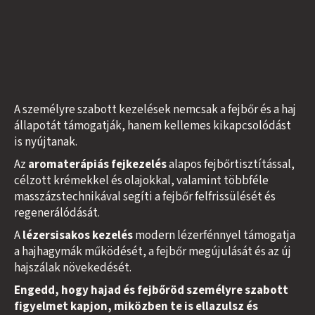
A személyre szabott kezelések nemcsak a fejbőr és a haj
állapotát támogatják, hanem kellemes kikapcsolódást
is nyújtanak.
Az
aromaterápiás fejkezelés
alapos fejbőrtisztítással,
célzott krémekkel és olajokkal, valamint többféle
masszázstechnikával segíti a fejbőr felfrissülését és
regenerálódását.
A
lézersisakos kezelés
modern lézerfénnyel támogatja
a hajhagymák működését, a fejbőr megújulását és az új
hajszálak növekedését.
Engedd, hogy hajad és fejbőröd személyre szabott
figyelmet kapjon, miközben te is ellazulsz és