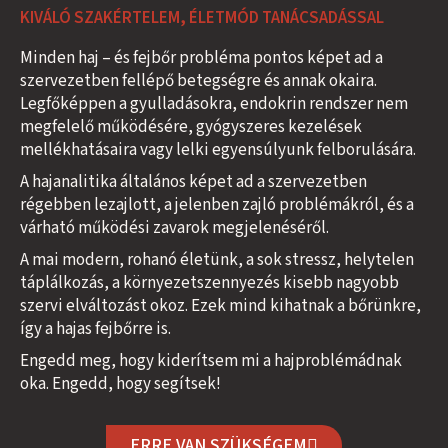
KIVÁLÓ SZAKÉRTELEM, ÉLETMÓD TANÁCSADÁSSAL
Minden haj – és fejbőr probléma pontos képet ad a
szervezetben fellépő betegségre és annak okaira.
Legfőképpen a gyulladásokra, endokrin rendszer nem
megfelelő működésére, gyógyszeres kezelések
mellékhatásaira vagy lelki egyensúlyunk felborulására.
A hajanalitika általános képet ad a szervezetben
régebben lezajlott, a jelenben zajló problémákról, és a
várható működési zavarok megjelenéséről.
A mai modern, rohanó életünk, a sok stressz, helytelen
táplálkozás, a környezetszennyezés kisebb nagyobb
szervi elváltozást okoz. Ezek mind kihatnak a bőrünkre,
így a hajas fejbőrre is.
Engedd meg, hogy kiderítsem mi a hajproblémádnak
oka. Engedd, hogy segítsek!
ERRE VAN SZÜKSÉGEM