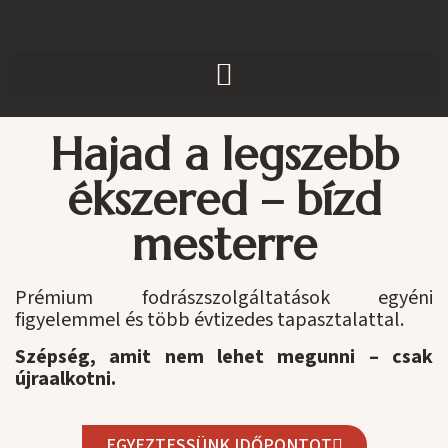
Skip
to
content
Hajad a legszebb
ékszered – bízd
mesterre
Prémium fodrászszolgáltatások egyéni
figyelemmel és több évtizedes tapasztalattal.
Szépség, amit nem lehet megunni – csak
újraalkotni.
EGYEZTESSÜNK IDŐPONTOT