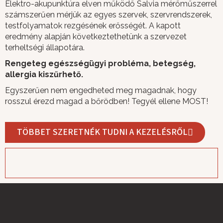
Elektro-akupunktúra elven működő Salvia mérőműszerrel
számszerűen mérjük az egyes szervek, szervrendszerek,
testfolyamatok rezgésének erősségét. A kapott
eredmény alapján következtethetünk a szervezet
terheltségi állapotára.
Rengeteg egészségügyi probléma, betegség,
allergia kiszűrhető.
Egyszerűen nem engedheted meg magadnak, hogy
rosszul érezd magad a bőrödben! Tegyél ellene MOST!
TÖBBET SZERETNÉK TUDNI A KEZELÉSRŐL