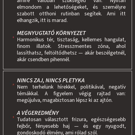
amire valóban szükséged van. Nyíltan
elmondom a lehetőségeket, és személyre
szabott otthoni rutinban segítek. Ami itt
elhangzik, itt is marad.
MEGNYUGTATÓ KÖRNYEZET
Harmonikus tér, tisztaság, kellemes hangulat,
finom illatok. Stresszmentes zóna, ahol
lassíthatsz, feltöltődhetsz — akár beszélgetnél,
akár csendben pihennél.
NINCS ZAJ, NINCS PLETYKA
Nem terhelünk hírekkel, politikával, negatív
témákkal. A figyelem végig rajtad van:
megújulva, magabiztosan lépsz ki az ajtón.
A VÉGEREDMÉNY
Tudatosan választott frizura, egészségesebb
fejbőr, fényesebb haj — és egy nyugodt,
gondoskodó élmény, ami rólad szól.