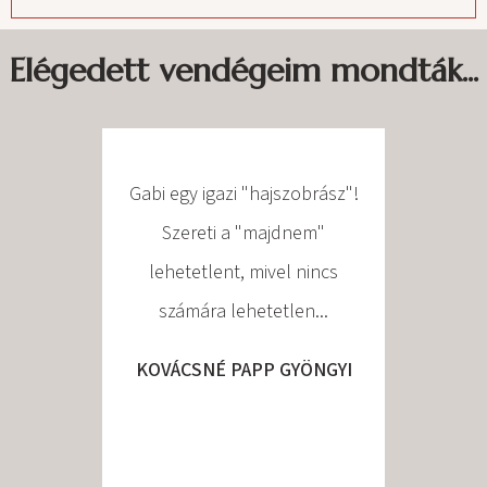
Elégedett vendégeim mondták...
Gabi egy igazi "hajszobrász"!
26 év
Szereti a "majdnem"
fodràs
lehetetlent, mivel nincs
kellet
számára lehetetlen...
ajànlot
Elkészít
KOVÁCSNÉ PAPP GYÖNGYI
nagyon t
évek s
alakult