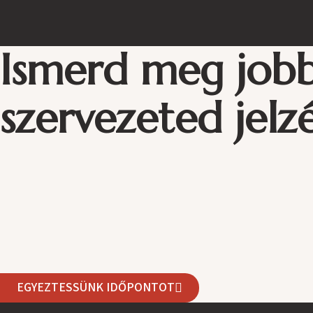
Skip
to
content
Ismerd meg job
szervezeted jelzé
EGYEZTESSÜNK IDŐPONTOT