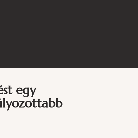
ést egy
úlyozottabb