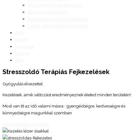
Hajvizsgálat és diagnosztika
Terápiás fejkezelések
Biorezonanciás állapotfelmérés
Elektro Akupunktúrás Vizsgálat
Árak
Rólam
Kapcsolat
Galéria
Blog
Stresszoldó Terápiás Fejkezelések
Gyógyulás élvezettel
Kezelések, amik változást eredményeznek életed minden területén!
Most van itt az idő valami másra : gyengédségre, kedvességre és
könnyedségre magunkkal szemben
Egyeztessünk időpontot