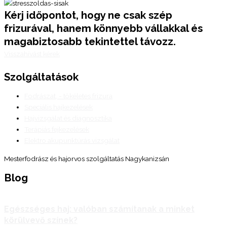
Kérj időpontot, hogy ne csak szép
frizurával, hanem könnyebb vállakkal és
magabiztosabb tekintettel távozz.
Visszahívást kérek
Szolgáltatások
Fodrászat, - tökéletes frizura
Speciális hajkezelések
Hajvizsgálat és diagnosztika
Terápiás fejkezelések
Elektro akupunktúrás vizsgálat
Mesterfodrász és hajorvos szolgáltatás Nagykanizsán
Blog
Egészséges haj: valóban számítanak a minket
körülvevő színek?