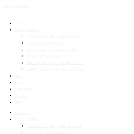
Skip to content
Főoldal
Szolgáltatások
Fodrászat – a tökéletes frizura
Speciális hajkezelések
Hajvizsgálat és diagnosztika
Terápiás fejkezelések
Biorezonanciás állapotfelmérés
Elektro Akupunktúrás Vizsgálat
Árak
Rólam
Kapcsolat
Galéria
Blog
Főoldal
Szolgáltatások
Fodrászat – a tökéletes frizura
Speciális hajkezelések