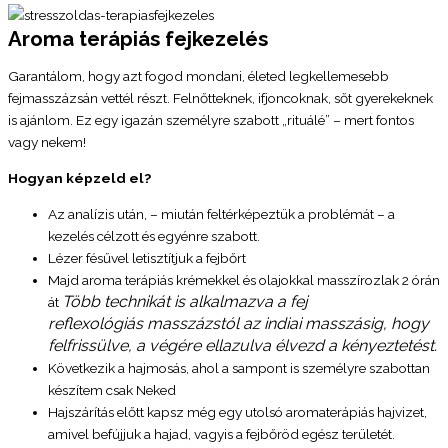
Aroma terápiás fejkezelés
Garantálom, hogy azt fogod mondani, életed legkellemesebb
fejmasszázsán vettél részt. Felnőtteknek, ifjoncoknak, sőt gyerekeknek
is ajánlom. Ez egy igazán személyre szabott „rituálé” – mert fontos
vagy nekem!
Hogyan képzeld el?
Az analízis után, – miután feltérképeztük a problémát – a
kezelés célzott és egyénre szabott.
Lézer fésűvel letisztítjuk a fejbőrt
Majd aroma terápiás krémekkel és olajokkal masszírozlak 2 órán
Több technikát is alkalmazva a fej
át
reflexológiás masszázstól az indiai masszásig, hogy
felfrissülve, a végére ellazulva élvezd a kényeztetést.
Következik a hajmosás, ahol a sampont is személyre szabottan
készítem csak Neked
Hajszárítás előtt kapsz még egy utolsó aromaterápiás hajvizet,
amivel befújjuk a hajad, vagyis a fejbőröd egész területét.