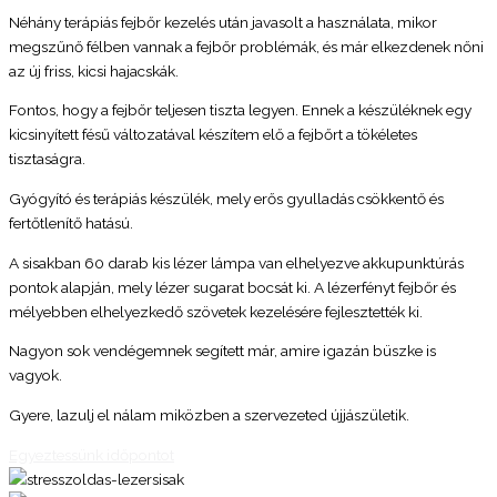
Néhány terápiás fejbőr kezelés után javasolt a használata, mikor
megszűnő félben vannak a fejbőr problémák, és már elkezdenek nőni
az új friss, kicsi hajacskák.
Fontos, hogy a fejbőr teljesen tiszta legyen. Ennek a készüléknek egy
kicsinyített fésű változatával készítem elő a fejbőrt a tökéletes
tisztaságra.
Gyógyító és terápiás készülék, mely erős gyulladás csökkentő és
fertőtlenítő hatású.
A sisakban 60 darab kis lézer lámpa van elhelyezve akkupunktúrás
pontok alapján, mely lézer sugarat bocsát ki. A lézerfényt fejbőr és
mélyebben elhelyezkedő szövetek kezelésére fejlesztették ki.
Nagyon sok vendégemnek segített már, amire igazán büszke is
vagyok.
Gyere, lazulj el nálam miközben a szervezeted újjászületik.
Egyeztessünk időpontot