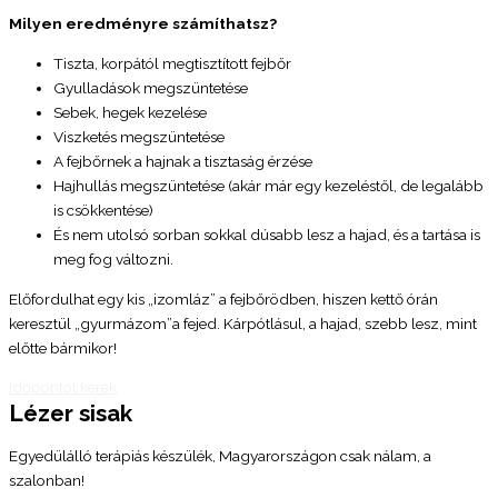
Milyen eredményre számíthatsz?
Tiszta, korpától megtisztított fejbőr
Gyulladások megszüntetése
Sebek, hegek kezelése
Viszketés megszüntetése
A fejbőrnek a hajnak a tisztaság érzése
Hajhullás megszüntetése (akár már egy kezeléstől, de legalább
is csökkentése)
És nem utolsó sorban sokkal dúsabb lesz a hajad, és a tartása is
meg fog változni.
Előfordulhat egy kis „izomláz” a fejbőrödben, hiszen kettő órán
keresztül „gyurmázom”a fejed. Kárpótlásul, a hajad, szebb lesz, mint
előtte bármikor!
Időpontot kérek
Lézer sisak
Egyedülálló terápiás készülék, Magyarországon csak nálam, a
szalonban!