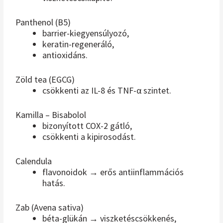
Panthenol (B5)
barrier-kiegyensúlyozó,
keratin-regeneráló,
antioxidáns.
Zöld tea (EGCG)
csökkenti az IL-8 és TNF-α szintet.
Kamilla – Bisabolol
bizonyított COX-2 gátló,
csökkenti a kipirosodást.
Calendula
flavonoidok → erős antiinflammációs
hatás.
Zab (Avena sativa)
béta-glükán → viszketéscsökkenés,