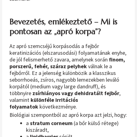
Bevezetés, emlékeztető – Mi is
pontosan az „apró korpa”?
Az apró szemcséjű korpásodás a fejbőr
keratinizációs (elszarusodási) folyamatának enyhe,
de jól felismerhető zavara, amelynek során
finom,
porszerű, fehér, száraz pelyhek
válnak le a
fejbőrről. Ez a jelenség különbözik a klasszikus
seborrhoeás, zsíros, nagyobb lemezekben leváló
korpától (medium vagy large dandruff), és
többnyire
zsírhiányos vagy dehidratált fejbőr
,
valamint
különféle irritációs
folyamatok
következménye.
Biológiai szempontból az apró korpa azt jelzi, hogy:
a
stratum corneum
(a bőr külső rétege)
kiszáradt,
a
lipidbarrier
sérült,