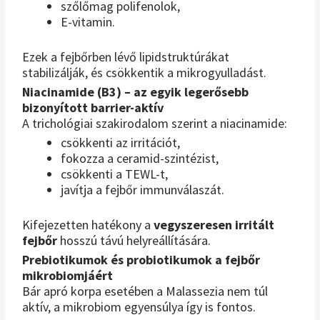
szőlőmag polifenolok,
E-vitamin.
Ezek a fejbőrben lévő lipidstruktúrákat
stabilizálják, és csökkentik a mikrogyulladást.
Niacinamide (B3) – az egyik legerősebb
bizonyított barrier-aktív
A trichológiai szakirodalom szerint a niacinamide:
csökkenti az irritációt,
fokozza a ceramid-szintézist,
csökkenti a TEWL-t,
javítja a fejbőr immunválaszát.
Kifejezetten hatékony a
vegyszeresen irritált
fejbőr
hosszú távú helyreállítására.
Prebiotikumok és probiotikumok a fejbőr
mikrobiomjáért
Bár apró korpa esetében a Malassezia nem túl
aktív, a mikrobiom egyensúlya így is fontos.