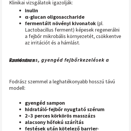
Klinikai vizsgálatok igazolják:
inulin
α-glucan oligosaccharide
fermentált növényi kivonatok
(pl.
Lactobacillus ferment) képesek regenerálni
a fejbőr mikrobális környezetét, csökkentve
az irritációt és a hámlást.
Rendszeres, gyengéd fejbőrkezelések a szalonban
Fodrász szemmel a leghatékonyabb hosszú távú
modell:
gyengéd sampon
hidratáló-fejbőr nyugtató szérum
2–3 perces körkörös masszázs
alacsony hőfokú szárítás
festések után kötelező barrier-