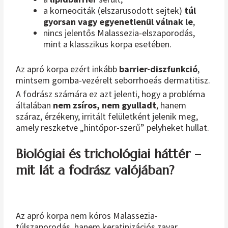
a korneociták (elszarusodott sejtek)
túl
gyorsan vagy egyenetlenül válnak le
,
nincs jelentős Malassezia-elszaporodás,
mint a klasszikus korpa esetében.
Az apró korpa ezért inkább
barrier-diszfunkció
,
mintsem gomba-vezérelt seborrhoeás dermatitisz.
A fodrász számára ez azt jelenti, hogy a probléma
általában
nem zsíros, nem gyulladt
, hanem
száraz, érzékeny, irritált felületként jelenik meg,
amely reszketve „hintőpor-szerű” pelyheket hullat.
Biológiai és trichológiai háttér –
mit lát a fodrász valójában?
Az apró korpa nem kóros Malassezia-
túlszaporodás, hanem keratinizációs zavar,