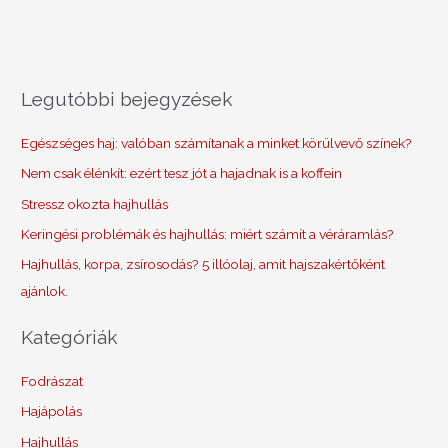
Legutóbbi bejegyzések
Egészséges haj: valóban számítanak a minket körülvevő színek?
Nem csak élénkít: ezért tesz jót a hajadnak is a koffein
Stressz okozta hajhullás
Keringési problémák és hajhullás: miért számít a véráramlás?
Hajhullás, korpa, zsírosodás? 5 illóolaj, amit hajszakértőként
ajánlok.
Kategóriák
Fodrászat
Hajápolás
Hajhullás