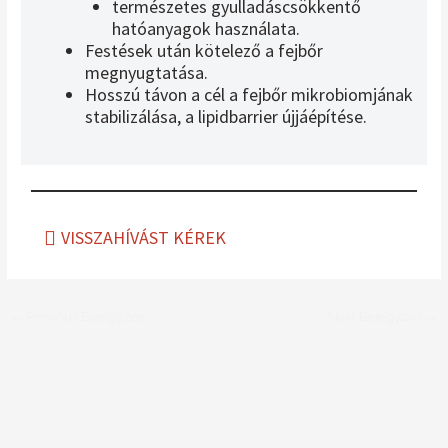
természetes gyulladáscsökkentő
hatóanyagok használata.
Festések után kötelező a fejbőr
megnyugtatása.
Hosszú távon a cél a fejbőr mikrobiomjának
stabilizálása, a lipidbarrier újjáépítése.
VISSZAHÍVÁST KÉREK
←
Previous Bejegyzés
Next Bejegyzés
→