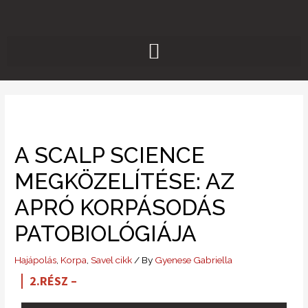
Skip
to
content
A SCALP SCIENCE
MEGKÖZELÍTÉSE: AZ
APRÓ KORPÁSODÁS
PATOBIOLÓGIÁJA
Hajápolás
,
Korpa
,
Savel cikk
/ By
Gyenese Gabriella
2.RÉSZ –