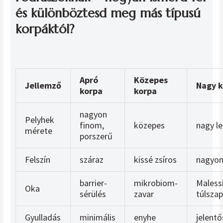
és különböztesd meg más típusú
korpáktól?
Apró
Közepes
Jellemző
Nagy 
korpa
korpa
nagyon
Pelyhek
finom,
közepes
nagy l
mérete
porszerű
Felszín
száraz
kissé zsíros
nagyon
barrier-
mikrobiom-
Maless
Oka
sérülés
zavar
túlsza
Gyulladás
minimális
enyhe
jelentő