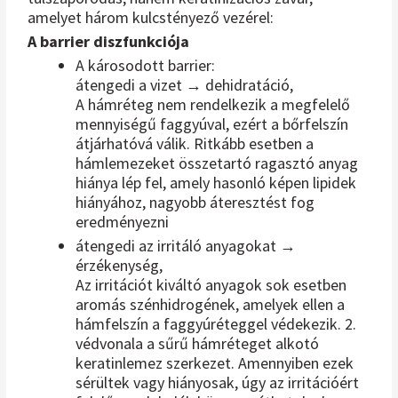
amelyet három kulcstényező vezérel:
A barrier diszfunkciója
A károsodott barrier:
átengedi a vizet → dehidratáció,
A hámréteg nem rendelkezik a megfelelő
mennyiségű faggyúval, ezért a bőrfelszín
átjárhatóvá válik. Ritkább esetben a
hámlemezeket összetartó ragasztó anyag
hiánya lép fel, amely hasonló képen lipidek
hiányához, nagyobb áteresztést fog
eredményezni
átengedi az irritáló anyagokat →
érzékenység,
Az irritációt kiváltó anyagok sok esetben
aromás szénhidrogének, amelyek ellen a
hámfelszín a faggyúréteggel védekezik. 2.
védvonala a sűrű hámréteget alkotó
keratinlemez szerkezet. Amennyiben ezek
sérültek vagy hiányosak, úgy az irritációért