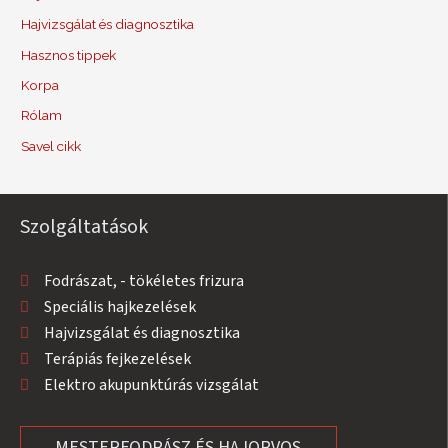
Hajvizsgálat és diagnosztika
Hasznos tippek
Korpa
Rólam
Savel cikk
Szolgáltatások
Fodrászat, - tökéletes frizura
Speciális hajkezelések
Hajvizsgálat és diagnosztika
Terápiás fejkezelések
Elektro akupunktúrás vizsgálat
MESTERFODRÁSZ ÉS HAJORVOS