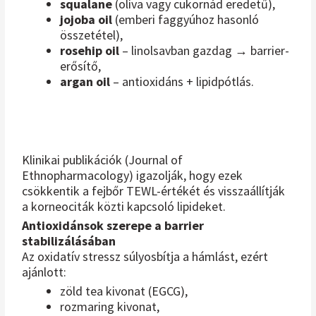
squalane
(olíva vagy cukornád eredetű),
jojoba oil
(emberi faggyúhoz hasonló
összetétel),
rosehip oil
– linolsavban gazdag → barrier-
erősítő,
argan oil
– antioxidáns + lipidpótlás.
Klinikai publikációk (Journal of
Ethnopharmacology) igazolják, hogy ezek
csökkentik a fejbőr TEWL-értékét és visszaállítják
a korneociták közti kapcsoló lipideket.
Antioxidánsok szerepe a barrier
stabilizálásában
Az oxidatív stressz súlyosbítja a hámlást, ezért
ajánlott:
zöld tea kivonat (EGCG),
rozmaring kivonat,