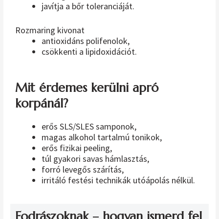
javítja a bőr toleranciáját.
Rozmaring kivonat
antioxidáns polifenolok,
csökkenti a lipidoxidációt.
Mit érdemes kerülni apró
korpánál?
erős SLS/SLES samponok,
magas alkohol tartalmú tonikok,
erős fizikai peeling,
túl gyakori savas hámlasztás,
forró levegős szárítás,
irritáló festési technikák utóápolás nélkül.
Fodrászoknak – hogyan ismerd fel