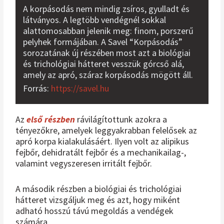
A korpásodás nem mindig zsíros, gyulladt és
látványos. A legtöbb vendégnél sokkal
alattomosabban jelenik meg: finom, porszerű
pelyhek formájában. A Savel “Korpásodás”
sorozatának új részében most azt a biológiai
és trichológiai hátteret vesszük górcső alá,
amely az apró, száraz korpásodás mögött áll.
Forrás:
https://savel.hu
Az
első részben
rávilágítottunk azokra a
tényezőkre, amelyek leggyakrabban felelősek az
apró korpa kialakulásáért. Ilyen volt az alipikus
fejbőr, dehidratált fejbőr és a mechanikailag-,
valamint vegyszeresen irritált fejbőr.
A második részben a biológiai és trichológiai
hátteret vizsgáljuk meg és azt, hogy miként
adható hosszú távú megoldás a vendégek
számára.