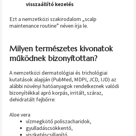
visszaállító kezelés
Ezt a nemzetközi szakirodalom „scalp
maintenance routine” néven írja le.
Milyen természetes kivonatok
működnek bizonyítottan?
A nemzetközi dermatológiai és trichológiai
kutatások alapján (PubMed, MDPI, JCD, IJD) az
alábbi növényi hatóanyagok rendelkeznek valódi
bizonyítékkal apró korpás, irritált, száraz,
dehidratált fejbőrre:
Aloe vera
vízmegkötő poliszacharidok,
gyulladáscsökkentő,
viszketéscsillapító.