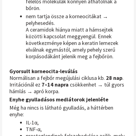
felelős molekulák könnyen áthatolnak a
bőrön.
nem tartja össze a korneocitákat →
pelyhesedés.
A ceramidok hiánya miatt a hámsejtek
közötti kapcsolat meggyengül. Ennek
következménye képen a keratin lemezek
elválnak egymástól, amely pehely szerű
korpásodákánt jelenik meg a fejbőrön.
Gyorsult korneocita-leválás
Normálisan a fejbőr megújulási ciklusa kb.
28 nap
.
Irritációnál ez
7–14 napra
csökkenhet → túl gyors
hámlás → apró korpa.
Enyhe gyulladásos mediátorok jelenléte
Még ha nincs is látható gyulladás, a háttérben
enyhe:
IL-1α,
TNF-α,
prostaglandinok felszabadulása zajlik, mely