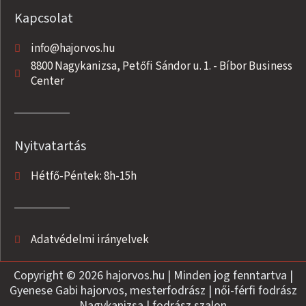
Kapcsolat
info@hajorvos.hu
8800 Nagykanizsa, Petőfi Sándor u. 1. - Bíbor Business
Center
Nyitvatartás
Hétfő-Péntek: 8h-15h
Adatvédelmi irányelvek
Copyright © 2026 hajorvos.hu | Minden jog fenntartva |
Gyenese Gabi hajorvos, mesterfodrász | női-férfi fodrász
Nagykanizsa | fodrász szalon