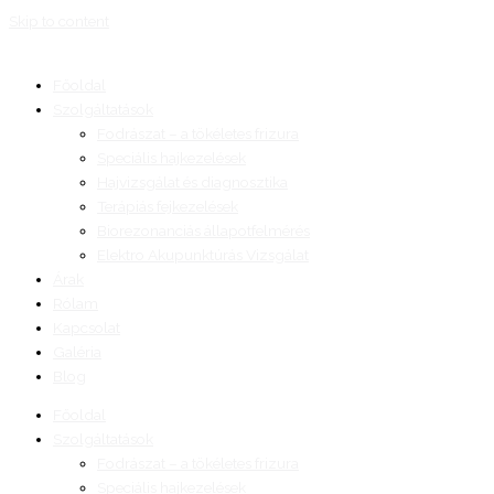
Skip to content
Főoldal
Szolgáltatások
Fodrászat – a tökéletes frizura
Speciális hajkezelések
Hajvizsgálat és diagnosztika
Terápiás fejkezelések
Biorezonanciás állapotfelmérés
Elektro Akupunktúrás Vizsgálat
Árak
Rólam
Kapcsolat
Galéria
Blog
Főoldal
Szolgáltatások
Fodrászat – a tökéletes frizura
Speciális hajkezelések