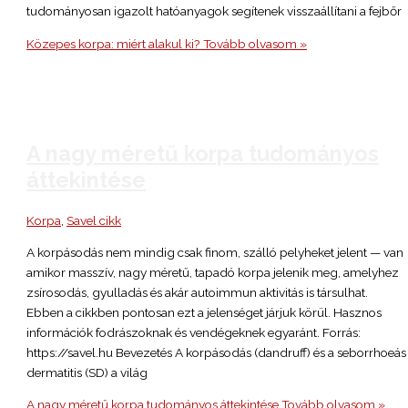
tudományosan igazolt hatóanyagok segítenek visszaállítani a fejbőr
Közepes korpa: miért alakul ki?
Tovább olvasom »
A nagy méretű korpa tudományos
áttekintése
Korpa
,
Savel cikk
A korpásodás nem mindig csak finom, szálló pelyheket jelent — van
amikor masszív, nagy méretű, tapadó korpa jelenik meg, amelyhez
zsírosodás, gyulladás és akár autoimmun aktivitás is társulhat.
Ebben a cikkben pontosan ezt a jelenséget járjuk körül. Hasznos
információk fodrászoknak és vendégeknek egyaránt. Forrás:
https://savel.hu Bevezetés A korpásodás (dandruff) és a seborrhoeás
dermatitis (SD) a világ
A nagy méretű korpa tudományos áttekintése
Tovább olvasom »