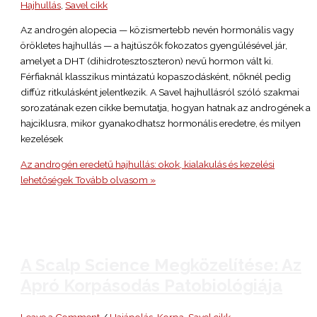
Hajhullás
,
Savel cikk
Az androgén alopecia — közismertebb nevén hormonális vagy
örökletes hajhullás — a hajtüszők fokozatos gyengülésével jár,
amelyet a DHT (dihidrotesztoszteron) nevű hormon vált ki.
Férfiaknál klasszikus mintázatú kopaszodásként, nőknél pedig
diffúz ritkulásként jelentkezik. A Savel hajhullásról szóló szakmai
sorozatának ezen cikke bemutatja, hogyan hatnak az androgének a
hajciklusra, mikor gyanakodhatsz hormonális eredetre, és milyen
kezelések
Az androgén eredetű hajhullás: okok, kialakulás és kezelési
lehetőségek
Tovább olvasom »
A Scalp Science Megközelítése: Az
Apró Korpásodás Patobiológiája
Leave a Comment
/
Hajápolás
,
Korpa
,
Savel cikk