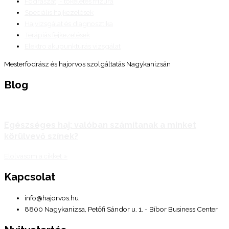
Fodrászat, - tökéletes frizura
Speciális hajkezelések
Hajvizsgálat és diagnosztika
Terápiás fejkezelések
Elektro akupunktúrás vizsgálat
Mesterfodrász és hajorvos szolgáltatás Nagykanizsán
Blog
Egészséges haj: valóban számítanak a minket
körülvevő színek?
Elolvasom a cikket »
Kapcsolat
info@hajorvos.hu
8800 Nagykanizsa, Petőfi Sándor u. 1. - Bíbor Business Center