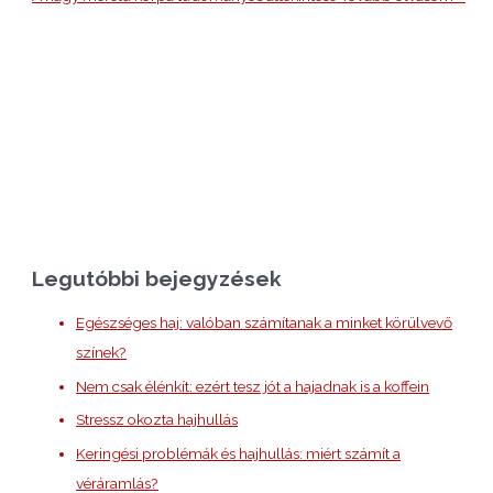
Legutóbbi bejegyzések
Egészséges haj: valóban számítanak a minket körülvevő
színek?
Nem csak élénkít: ezért tesz jót a hajadnak is a koffein
Stressz okozta hajhullás
Keringési problémák és hajhullás: miért számít a
véráramlás?