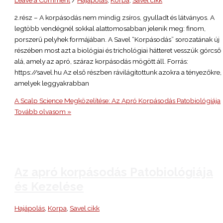
2.rész – A korpásodás nem mindig zsíros, gyulladt és látványos. A
legtöbb vendégnél sokkal alattomosabban jelenik meg: finom,
porszerű pelyhek formájában. A Savel “Korpásodás” sorozatának új
részében most azt a biológiai és trichológiai hátteret vesszük górcső
alá, amely az apró, száraz korpásodás mögött áll. Forrás:
https://savel.hu Az első részben rávilágítottunk azokra a tényezőkre,
amelyek leggyakrabban
A Scalp Science Megközelítése: Az Apró Korpásodás Patobiológiája
Tovább olvasom »
Az apró korpásodás Patobiológiája
és Kezelése
Hajápolás
,
Korpa
,
Savel cikk