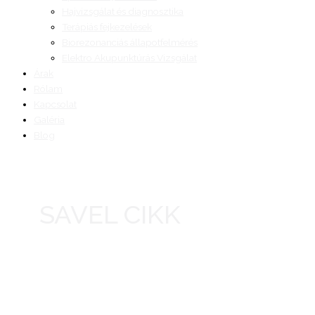
Hajvizsgálat és diagnosztika
Terápiás fejkezelések
Biorezonanciás állapotfelmérés
Elektro Akupunktúrás Vizsgálat
Árak
Rólam
Kapcsolat
Galéria
Blog
SAVEL CIKK