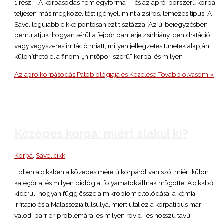
1.rész – A korpásodás nem egyforma — és az apró, porszerű korpa
teljesen más megközelítést igényel, mint a zsíros, lemezes típus. A
Savel legújabb cikke pontosan ezt tisztázza. Az új bejegyzésben
bemutatjuk: hogyan sérül a fejbőr barrierje zsírhiány, dehidratáció
vagy vegyszeres irritáció miatt, milyen jellegzetes tünetek alapján
különíthető el a finom, „hintőpor-szerű” korpa, és milyen
Az apró korpásodás Patobiológiája és Kezelése
Tovább olvasom »
Közepes korpa: miért alakul ki?
Korpa
,
Savel cikk
Ebben a cikkben a közepes méretű korpáról van szó: miért külön
kategória, és milyen biológiai folyamatok állnak mögötte. A cikkből
kiderül: hogyan függ össze a mikrobiom eltolódása, a kémiai
irritáció és a Malassezia túlsúlya, miért utal ez a korpatípus már
valódi barrier-problémára, és milyen rövid- és hosszú távú,