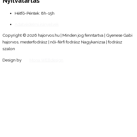
Nyitvatartás
Hétfő-Péntek: 8h-15h
Adatvédelmi irányelvek
Copyright © 2026 hajorvos.hu | Minden jog fenntartva | Gyenese Gabi
hajorvos, mesterfodrász | női-férfi fodrász Nagykanizsa | fodrász
szalon
Design by
Mona WEBdesign