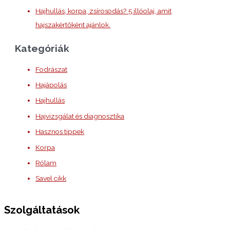
Hajhullás, korpa, zsírosodás? 5 illóolaj, amit
hajszakértőként ajánlok.
Kategóriák
Fodrászat
Hajápolás
Hajhullás
Hajvizsgálat és diagnosztika
Hasznos tippek
Korpa
Rólam
Savel cikk
Szolgáltatások