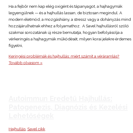
Ha a fejbőr nem kap elég oxigént és tápanyagot, a hajhagymák
legyengülnek — és a hajhullás lassan, de biztosan megindul. A
modern életmód, a mozgáshiány, a stressz vagy a dohányzás mind
hozzájárulhatnak ehhez a folyamathoz. A Savel hajhullásról szóló
szakmai sorozatának új része bemutatja, hogyan befolyásolja a
vérkeringés a hajhagymák működését, milyen korai jelekre érdemes
figyelni,
Keringési problémák és hajhullás: miért számít a véráramlás?
Tovább olvasom »
Autoimmun Eredetű Hajhullás:
Patogenezis, Diagnózis és Kezelési
Lehetőségek
Hajhullás
,
Savel cikk