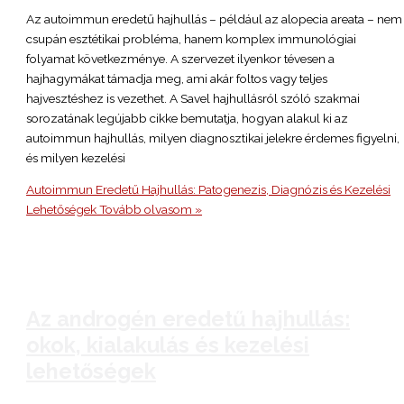
Az autoimmun eredetű hajhullás – például az alopecia areata – nem
csupán esztétikai probléma, hanem komplex immunológiai
folyamat következménye. A szervezet ilyenkor tévesen a
hajhagymákat támadja meg, ami akár foltos vagy teljes
hajvesztéshez is vezethet. A Savel hajhullásról szóló szakmai
sorozatának legújabb cikke bemutatja, hogyan alakul ki az
autoimmun hajhullás, milyen diagnosztikai jelekre érdemes figyelni,
és milyen kezelési
Autoimmun Eredetű Hajhullás: Patogenezis, Diagnózis és Kezelési
Lehetőségek
Tovább olvasom »
Az androgén eredetű hajhullás:
okok, kialakulás és kezelési
lehetőségek