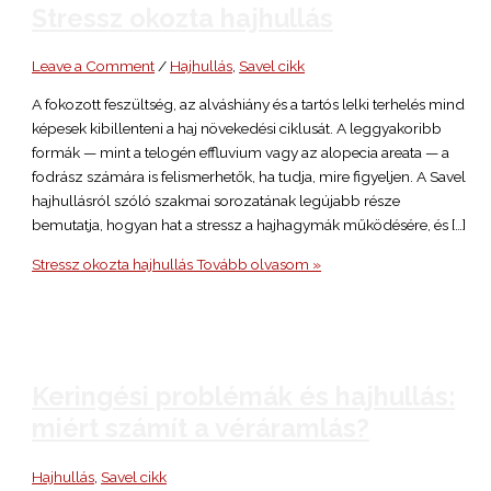
Stressz okozta hajhullás
Leave a Comment
/
Hajhullás
,
Savel cikk
A fokozott feszültség, az alváshiány és a tartós lelki terhelés mind
képesek kibillenteni a haj növekedési ciklusát. A leggyakoribb
formák — mint a telogén effluvium vagy az alopecia areata — a
fodrász számára is felismerhetők, ha tudja, mire figyeljen. A Savel
hajhullásról szóló szakmai sorozatának legújabb része
bemutatja, hogyan hat a stressz a hajhagymák működésére, és […]
Stressz okozta hajhullás
Tovább olvasom »
Keringési problémák és hajhullás:
miért számít a véráramlás?
Hajhullás
,
Savel cikk