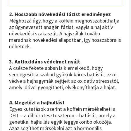
2. Hosszabb növekedési fázist eredményez
Méghozzá úgy, hogy a koffein meghosszabbíthatja
az úgynevezett anagén fázist, vagyis a haj aktív
növekedési szakaszát. A hajszálak tovább
maradnak növekedési állapotban, így hosszabbra is
nőhetnek.
3. Antioxidáns védelmet nyújt
A csésze fekete abban is kiemelkedő, hogy
semlegesíti a szabad gyökök káros hatását, ezzel
védve a hajhagymák sejtjeit az oxidatív stressztől,
amely idővel gyengítheti, elvékonyíthatja a hajat.
4. Megelőzi a hajhullást
Egyes kutatások szerint a koffein mérsékelheti a
DHT – a dihidrotesztoszteron – hatását, amely a
genetikai hajhullás egyik leggyakoribb okozója.
Azaz segíthet mérsékelni azt a hormonális