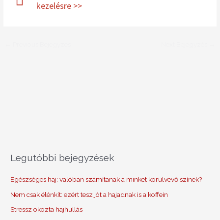
kezelésre >>
←
Previous Bejegyzés
Next Bejegyzés
→
Legutóbbi bejegyzések
Egészséges haj: valóban számítanak a minket körülvevő színek?
Nem csak élénkít: ezért tesz jót a hajadnak is a koffein
Stressz okozta hajhullás