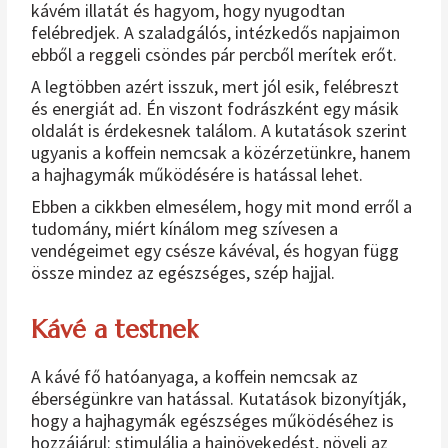
kávém illatát és hagyom, hogy nyugodtan
felébredjek. A szaladgálós, intézkedős napjaimon
ebből a reggeli csöndes pár percből merítek erőt.
A legtöbben azért isszuk, mert jól esik, felébreszt
és energiát ad. Én viszont fodrászként egy másik
oldalát is érdekesnek találom. A kutatások szerint
ugyanis a koffein nemcsak a közérzetünkre, hanem
a hajhagymák működésére is hatással lehet.
Ebben a cikkben elmesélem, hogy mit mond erről a
tudomány, miért kínálom meg szívesen a
vendégeimet egy csésze kávéval, és hogyan függ
össze mindez az egészséges, szép hajjal.
Kávé a testnek
A kávé fő hatóanyaga, a koffein nemcsak az
éberségünkre van hatással. Kutatások bizonyítják,
hogy a hajhagymák egészséges működéséhez is
hozzájárul: stimulálja a hajnövekedést, növeli az