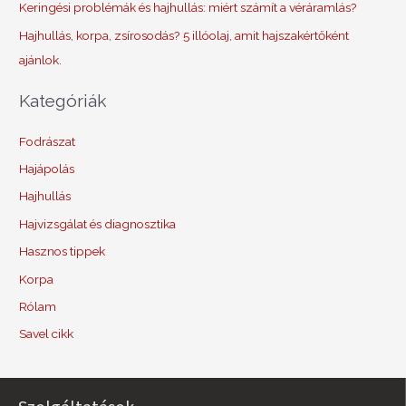
Keringési problémák és hajhullás: miért számít a véráramlás?
Hajhullás, korpa, zsírosodás? 5 illóolaj, amit hajszakértőként
ajánlok.
Kategóriák
Fodrászat
Hajápolás
Hajhullás
Hajvizsgálat és diagnosztika
Hasznos tippek
Korpa
Rólam
Savel cikk