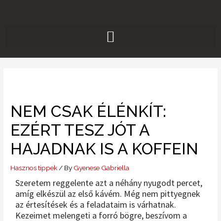
Skip
to
content
NEM CSAK ÉLÉNKÍT:
EZÉRT TESZ JÓT A
HAJADNAK IS A KOFFEIN
Hasznos tippek
/ By
Gyenese Gabriella
Szeretem reggelente azt a néhány nyugodt percet,
amíg elkészül az első kávém. Még nem pittyegnek
az értesítések és a feladataim is várhatnak.
Kezeimet melengeti a forró bögre, beszívom a