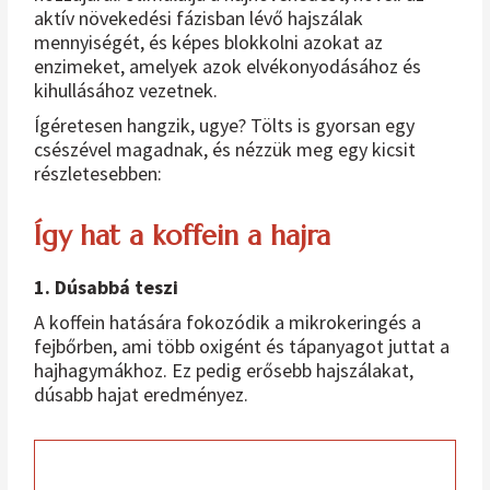
aktív növekedési fázisban lévő hajszálak
mennyiségét, és képes blokkolni azokat az
enzimeket, amelyek azok elvékonyodásához és
kihullásához vezetnek.
Ígéretesen hangzik, ugye? Tölts is gyorsan egy
csészével magadnak, és nézzük meg egy kicsit
részletesebben:
Így hat a koffein a hajra
1. Dúsabbá teszi
A koffein hatására fokozódik a mikrokeringés a
fejbőrben, ami több oxigént és tápanyagot juttat a
hajhagymákhoz. Ez pedig erősebb hajszálakat,
dúsabb hajat eredményez.