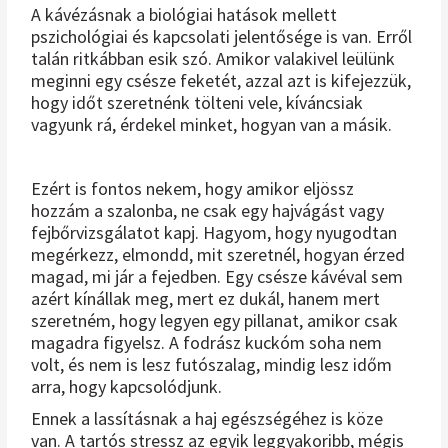
A kávézásnak a biológiai hatások mellett
pszichológiai és kapcsolati jelentősége is van. Erről
talán ritkábban esik szó. Amikor valakivel leülünk
meginni egy csésze feketét, azzal azt is kifejezzük,
hogy időt szeretnénk tölteni vele, kíváncsiak
vagyunk rá, érdekel minket, hogyan van a másik.
Ezért is fontos nekem, hogy amikor eljössz
hozzám a szalonba, ne csak egy hajvágást vagy
fejbőrvizsgálatot kapj. Hagyom, hogy nyugodtan
megérkezz, elmondd, mit szeretnél, hogyan érzed
magad, mi jár a fejedben. Egy csésze kávéval sem
azért kínállak meg, mert ez dukál, hanem mert
szeretném, hogy legyen egy pillanat, amikor csak
magadra figyelsz. A fodrász kuckóm soha nem
volt, és nem is lesz futószalag, mindig lesz időm
arra, hogy kapcsolódjunk.
Ennek a lassításnak a haj egészségéhez is köze
van. A tartós stressz az egyik leggyakoribb, mégis