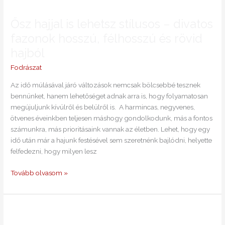
Ősz
hajjal
Ősz hajjal is lehetsz stílusos – divatos
is
lehetsz
fazonok hosszú, félhosszú és rövid
stílusos
hajból
–
divatos
Fodrászat
fazonok
Az idő múlásával járó változások nemcsak bölcsebbé tesznek
hosszú,
bennünket, hanem lehetőséget adnak arra is, hogy folyamatosan
félhosszú
megújuljunk kívülről és belülről is. A harmincas, negyvenes,
és
ötvenes éveinkben teljesen máshogy gondolkodunk, más a fontos
rövid
számunkra, más prioritásaink vannak az életben. Lehet, hogy egy
hajból
idő után már a hajunk festésével sem szeretnénk bajlódni, helyette
felfedezni, hogy milyen lesz
Tovább olvasom »
Amit
mindig