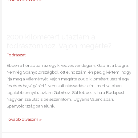
2000
kilométert
2000 kilométert utaztam a
utaztam
a
fodrászomhoz. Vajon megérte?
fodrászomhoz.
Fodrászat
Vajon
megérte?
Ebben a hónapban az egyik kedves vendégem, Gabi írt a blogra.
Nemrég Spanyolországból jött el hozzám, én pedig kértem, hogy
írja meg a véleményét. Vajon megérte 2000 kilométert utazni egy
festés és hajvágásért? Nem kattintásvadász cím, mert valóban
legalább ennyit utaztam Gabihoz. Sőt többet is, ha a Budapest-
Nagykanizsa utat is beleszámítom. Ugyanis Valenciában,
Spanyolországban élünk,
Tovább olvasom »