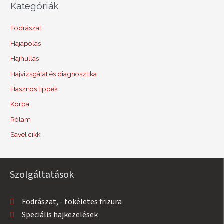
Kategóriák
Fodrászat
Hajápolás
Hajhullás
Hajvizsgálat és diagnosztika
Hasznos tippek
Korpa
Rólam
Savel cikk
Szolgáltatások
Fodrászat, - tökéletes frizura
Speciális hajkezelések