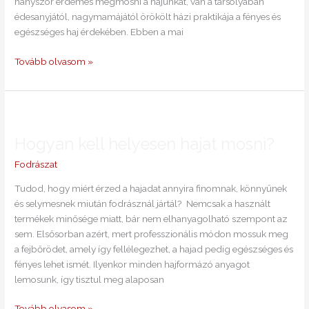
hányszor érdemes megmosni a hajunkat, van a tarsolyában
édesanyjától, nagymamájától örökölt házi praktikája a fényes és
egészséges haj érdekében. Ebben a mai
Tovább olvasom »
Hogyan
kell
Hogyan kell helyesen hajat mosni?
helyesen
hajat
Fodrászat
mosni?
Tudod, hogy miért érzed a hajadat annyira finomnak, könnyűnek
és selymesnek miután fodrásznál jártál? Nemcsak a használt
termékek minősége miatt, bár nem elhanyagolható szempont az
sem. Elsősorban azért, mert professzionális módon mossuk meg
a fejbőrödet, amely így fellélegezhet, a hajad pedig egészséges és
fényes lehet ismét. Ilyenkor minden hajformázó anyagot
lemosunk, így tisztul meg alaposan
Tovább olvasom »