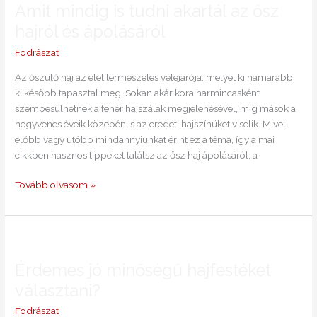
Amit mindig is tudni akartál az ősz
is
tudni
hajról és ápolásáról
akartál
Fodrászat
az
ősz
Az őszülő haj az élet természetes velejárója, melyet ki hamarabb,
hajról
ki később tapasztal meg. Sokan akár kora harmincasként
és
szembesülhetnek a fehér hajszálak megjelenésével, míg mások a
ápolásáról
negyvenes éveik közepén is az eredeti hajszínüket viselik. Mivel
előbb vagy utóbb mindannyiunkat érint ez a téma, így a mai
cikkben hasznos tippeket találsz az ősz haj ápolásáról, a
Tovább olvasom »
Érdemes
jó
Érdemes jó minőségű hajfestéket
minőségű
hajfestéket
választani?
választani?
Fodrászat