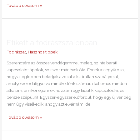
Tovább olvasom »
Etikett
a
Etikett a fodrászszalonban
fodrászszalonban
Fodrászat
,
Hasznos tippek
Szerencsére az összes vendégemmel meleg, szinte baráti
kapcsolatot ápolok, sokszor már évek óta. Ennek az egyik oka,
hogy a legtöbben betartják azokat a kis íratlan szabályokat,
amelyekre odafigyelve mindkettőnk számára kellemes minden
alkalom, amikor eljönnek hozzám egy kicsit kikapcsolódni, és
persze szépülni! Egyszer-egyszer előfordul, hogy egy új vendég
nem úgy viselkedik, ahogy azt elvárnám, de
Tovább olvasom »