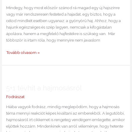
Mindegy, hogy most először szánod rá magad egy új hajszínre
vagy már rendszeresen festeted a hajadat, egy biztos, hogy a
célod mindkét esetben ugyanaz: a gyönyörű haj. Ahhoz, hogy a
hajunk egészséges és szép legyen, nemcsak a kifogástalan
ápolásra, hanem a megfelelő hajfestékre is szükség van. Már
többször is írtam róla, hogy mennyire nem javaslom
Tovább olvasom »
5+1
tévhit
5+1 tévhit a hajmosásról
a
hajmosásról
Fodrászat
Hiába vagyok fodrász, mindig meglepődöm, hogy a hajmosás
téma mennyi reakciót képes kiváltani az emberekből. A legutóbbi,
hajmosásról írt cikkemet is rengeteg vendégem emlegette, amikor
eljöttek hozzám. Mindenkinek van arról véleménye, hogy hetente