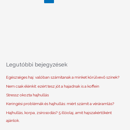
Legutóbbi bejegyzések
Egészséges haj: valóban számítanak a minket körülvevő színek?
Nem csak élénkít: ezért tesz jót a hajadnak is a koffein
Stressz okozta hajhullás
Keringési problémák és hajhullás: miért számít a véráramlás?
Hajhullás, korpa, zsírosodás? 5 illóolaj, amit hajszakértőként
ajánlok.