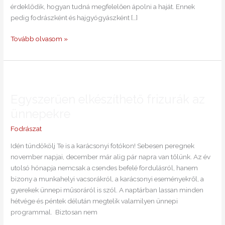
érdeklődik, hogyan tudná megfelelően ápolni a haját. Ennek
pedig fodrászként és hajgyógyászként […]
Tovább olvasom »
Egyszerűen
elkészíthető
Egyszerűen elkészíthető frizurák az
frizurák
az
ünnepekre
ünnepekre
Fodrászat
Idén tündökölj Te is a karácsonyi fotókon! Sebesen peregnek
november napjai, december már alig pár napra van tőlünk. Az év
utolsó hónapja nemcsak a csendes befelé fordulásról, hanem
bizony a munkahelyi vacsorákról, a karácsonyi eseményekről, a
gyerekek ünnepi műsoráról is szól. A naptárban lassan minden
hétvége és péntek délután megtelik valamilyen ünnepi
programmal. Biztosan nem