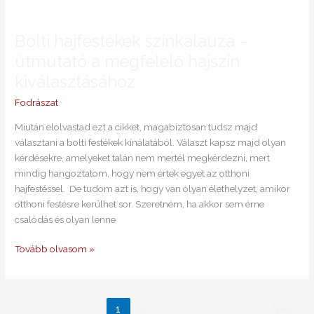
Bolti
hajfestékek
Bolti hajfestékek színkalauza –
színkalauza
–
útmutató a megfelelő hajszín
útmutató
kiválasztásához
a
megfelelő
Fodrászat
hajszín
Miután elolvastad ezt a cikket, magabiztosan tudsz majd
kiválasztásához
választani a bolti festékek kínálatából. Választ kapsz majd olyan
kérdésekre, amelyeket talán nem mertél megkérdezni, mert
mindig hangoztatom, hogy nem értek egyet az otthoni
hajfestéssel. De tudom azt is, hogy van olyan élethelyzet, amikor
otthoni festésre kerülhet sor. Szeretném, ha akkor sem érne
csalódás és olyan lenne
Tovább olvasom »
1
2
Next
→