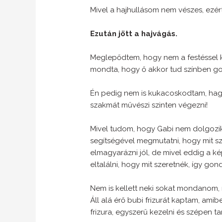
Mivel a hajhullásom nem vészes, ezér
Ezután jött a hajvágás.
Meglepődtem, hogy nem a festéssel ke
mondta, hogy ő akkor tud színben go
Én pedig nem is kukacoskodtam, hagy
szakmát művészi szinten végezni!
Mivel tudom, hogy Gabi nem dolgozik
segítségével megmutatni, hogy mit s
elmagyarázni jól, de mivel eddig a ké
eltalálni, hogy mit szeretnék, így go
Nem is kellett neki sokat mondanom, 
Áll alá érő bubi frizurát kaptam, am
frizura, egyszerű kezelni és szépen tar