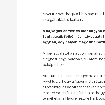
m, hogy a távolság miatt
Mivel tud
ta
szolgáltatást is kértem.
A hajvágás és festés már nagyon e
foglalkozik fejbőr- és hajvizsgálat
egyben, egy helyen megcsinálhat
A hajvizsgálatot a nagyon hamar zsír
megnézi, hogy valóban jól látom, hogy
beképzeltem.
Átfésülte a hajamat, megnézte a fejb
Mivel tudja, hogy a fejbőr mely része
tüneteimről és adott tanácsokat: hogy
masszázs), esténként (inhalálás, hogy 
terméket is, a NatureFeature haj boos