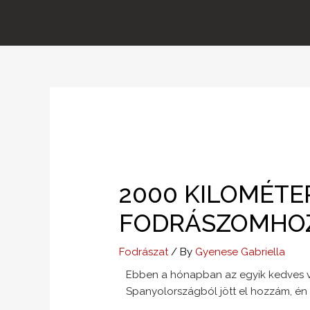
Skip
to
content
2000 KILOMÉTE
FODRÁSZOMHOZ
Fodrászat
/ By
Gyenese Gabriella
Ebben a hónapban az egyik kedves v
Spanyolországból jött el hozzám, én 