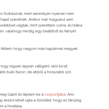
am fodrásznál, mert semmilyen nyelven nem
 hajat szeretnék. Amikor már magyarul sem
övidebbet vágtak, mint szerettem volna, és hiába
, valahogy mindig egy beállított és felnyírt
rt féltem, hogy nagyon más hajszínnel megyek
ogy legyen éppen válligérő, elöl kicsit
abb bubi fazon, de ebből a hosszabb szó
 meg Gabit és léptem be a
csoportjába
. Ami
 érezni lehet rajta a törődést, hogy ez tényleg
m a hivatása.