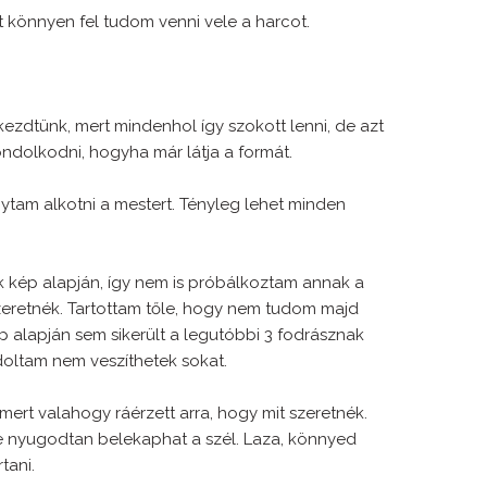
t könnyen fel tudom venni vele a harcot.
zdtünk, mert mindenhol így szokott lenni, de azt
ndolkodni, hogyha már látja a formát.
tam alkotni a mestert. Tényleg lehet minden
 kép alapján, így nem is próbálkoztam annak a
zeretnék. Tartottam tőle, hogy nem tudom majd
p alapján sem sikerült a legutóbbi 3 fodrásznak
ndoltam nem veszíthetek sokat.
mert valahogy ráérzett arra, hogy mit szeretnék.
ibe nyugodtan belekaphat a szél. Laza, könnyed
tani.