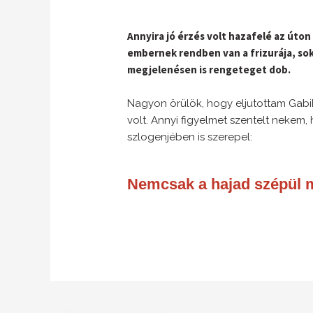
Annyira jó érzés volt hazafelé az úton 
embernek rendben van a frizurája, so
megjelenésen is rengeteget dob.
Nagyon örülök, hogy eljutottam Gab
volt. Annyi figyelmet szentelt neke
szlogenjében is szerepel:
Nemcsak a hajad szépül m