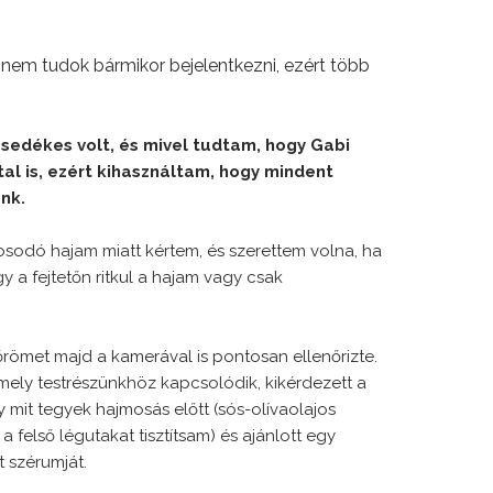
 nem tudok bármikor bej
elentkezni, ezért több
sedékes volt, és mivel tudtam, hogy Gabi
tal is, ezért kihasználtam, hogy mindent
unk.
osodó hajam miatt kértem, és szerettem volna, ha
 a fejtetőn ritkul a hajam vagy csak
őrömet majd a kamerával is pontosan ellenőrizte.
 mely testrészünkhöz kapcsolódik, kikérdezett a
 mit tegyek hajmosás előtt (sós-olívaolajos
a felső légutakat tisztítsam) és ajánlott egy
t szérumját.