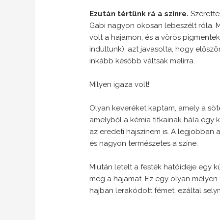
Ezután tértünk rá a színre.
Szerette
Gabi nagyon okosan lebeszélt róla. 
volt a hajamon, és a vörös pigmentek
indultunk), azt javasolta, hogy elősz
inkább később váltsak melírra.
Milyen igaza volt!
Olyan keveréket kaptam, amely a söté
amelyből a kémia titkainak hála egy k
az eredeti hajszínem is. A legjobban 
és nagyon természetes a színe.
Miután letelt a festék hatóideje egy
meg a hajamat. Ez egy olyan mélyen t
hajban lerakódott fémet, ezáltal sel