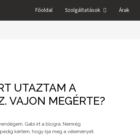
Főoldal
Szolgáltatások
Árak
RT UTAZTAM A
. VAJON MEGÉRTE?
endégem, Gabi írt a blogra. Nemrég
pedig kértem, hogy írja meg a véleményét.