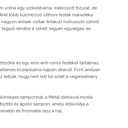
m volna egy szőkésbarna, melírozott frizurát, de
Mivel több különböző otthoni festék maradéka
 nagyon erősek voltak (kifakult mókusszőr színről
ör tegyül rendbe a színét, legyen egységes, és
tszőke és egy erős anti-vörös festéket tartalmaz,
ellemes középbarna hajszín sikerült. Pont amilyen
az tetszik, hogy nem lett túl sötét a végeredmény
 különleges samponnal, a Metal detoxxal mosta
isztító és ápoló sampon, amely eltávolítja a
ymesebb és finomabb lesz a haj.