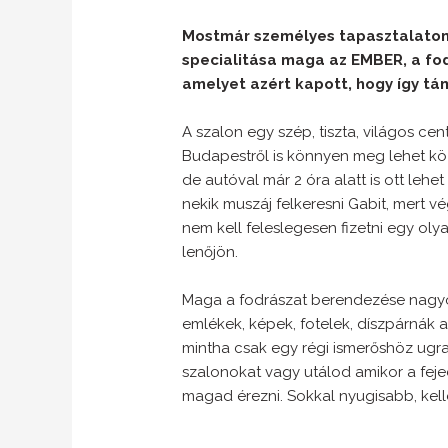
Mostmár személyes tapasztalatom 
specialitása maga az EMBER, a fod
amelyet azért kapott, hogy így tá
A szalon egy szép, tiszta, világos c
Budapestről is könnyen meg lehet köze
de autóval már 2 óra alatt is ott lehet
nekik muszáj felkeresni Gabit, mert vé
nem kell feleslegesen fizetni egy olya
lenőjön.
Maga a fodrászat berendezése nagyon
emlékek, képek, fotelek, díszpárnák a
mintha csak egy régi ismerőshöz ugr
szalonokat vagy utálod amikor a feje
magad érezni. Sokkal nyugisabb, kel