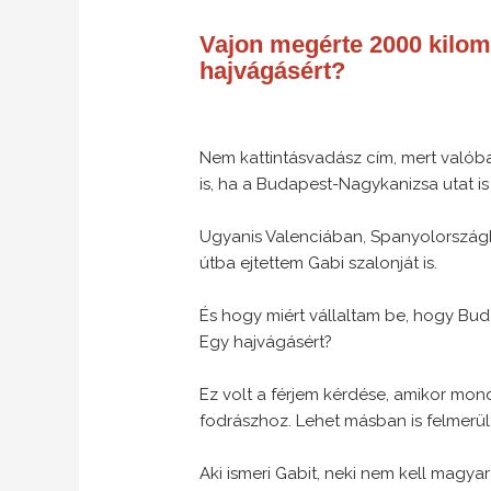
Vajon megérte 2000 kilomé
hajvágásért?
Nem kattintásvadász cím, mert valób
is, ha a Budapest-Nagykanizsa utat i
Ugyanis Valenciában, Spanyolország
útba ejtettem Gabi szalonját is.
És hogy miért vállaltam be, hogy Bud
Egy hajvágásért?
Ez volt a férjem kérdése, amikor mo
fodrászhoz. Lehet másban is felmerült
Aki ismeri Gabit, neki nem kell magyará