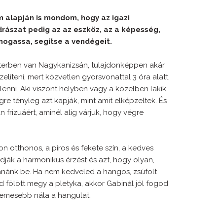
alapján is mondom, hogy az igazi
rászat pedig az az eszköz, az a képesség,
mogassa, segítse a vendégeit.
enterben van Nagykanizsán, tulajdonképpen akár
líteni, mert közvetlen gyorsvonattal 3 óra alatt,
 lenni. Aki viszont helyben vagy a közelben lakik,
gre tényleg azt kapják, mint amit elképzeltek. És
n frizuáért, aminél alig várjuk, hogy végre
 otthonos, a piros és fekete szín, a kedves
dják a harmonikus érzést és azt, hogy olyan,
anánk be. Ha nem kedveled a hangos, zsúfolt
d fölött megy a pletyka, akkor Gabinál jól fogod
lemesebb nála a hangulat.