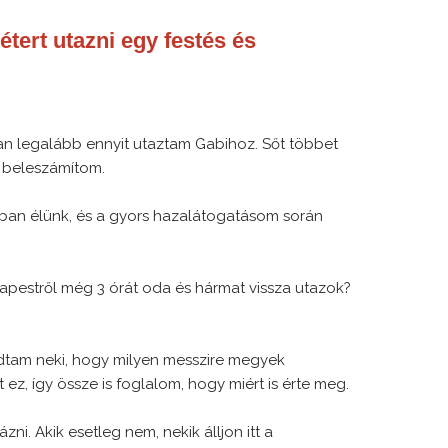
tert utazni egy festés és
an legalább ennyit utaztam Gabihoz. Sőt többet
s beleszámítom.
ban élünk, és a gyors hazalátogatásom során
apestről még 3 órát oda és hármat vissza utazok?
ndtam neki, hogy milyen messzire megyek
 ez, így össze is foglalom, hogy miért is érte meg.
zni. Akik esetleg nem, nekik álljon itt a