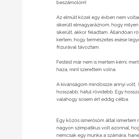
beszámolóm!
Az elmúlt közel egy évben nem volt
sikerült elmagyaráznom, hogy milyen
sikerült, akkor feladtam. Állandóan r
kértem, hogy természetes esése legyen
frizurával távoztam.
Festést már nem is mertem kérni, me
haza, mint szerettem volna.
A kívánságom mindössze annyi volt, h
hosszabb, hátul rövidebb. Egy hossz
valahogy sosem ért eddig célba.
Egy közös ismerősöm által ismertem
nagyon szimpatikus volt azonnal, hogy
nemcsak egy munka a számára, hane