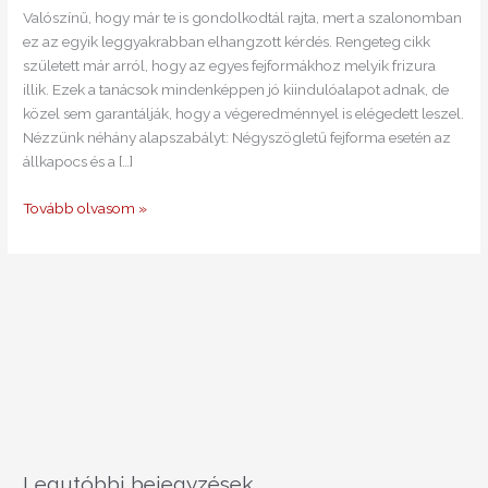
Valószínű, hogy már te is gondolkodtál rajta, mert a szalonomban
ez az egyik leggyakrabban elhangzott kérdés. Rengeteg cikk
született már arról, hogy az egyes fejformákhoz melyik frizura
illik. Ezek a tanácsok mindenképpen jó kiindulóalapot adnak, de
közel sem garantálják, hogy a végeredménnyel is elégedett leszel.
Nézzünk néhány alapszabályt: Négyszögletű fejforma esetén az
állkapocs és a […]
Tovább olvasom »
Legutóbbi bejegyzések