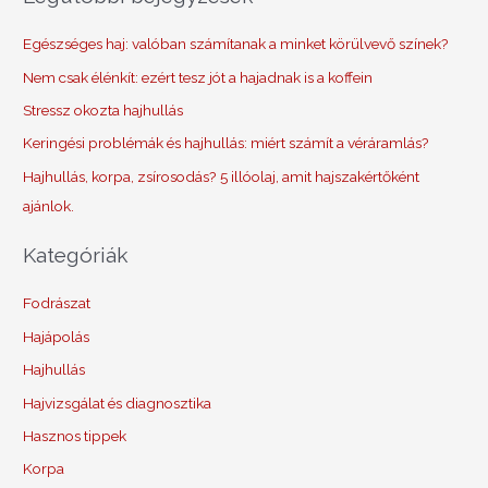
Egészséges haj: valóban számítanak a minket körülvevő színek?
Nem csak élénkít: ezért tesz jót a hajadnak is a koffein
Stressz okozta hajhullás
Keringési problémák és hajhullás: miért számít a véráramlás?
Hajhullás, korpa, zsírosodás? 5 illóolaj, amit hajszakértőként
ajánlok.
Kategóriák
Fodrászat
Hajápolás
Hajhullás
Hajvizsgálat és diagnosztika
Hasznos tippek
Korpa