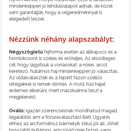
mindenképpen jó kiindulóalapot adnak, de közel
sem garantálják, hogy a végeredménnyel is
elégedett leszel.
Nézzünk néhány alapszabályt:
Négyszögletű
fejforma esetén az állkapocs és a
homlokcsont is széles és erőteljes. Az elsődleges
cél, hogy lágyítsuk a vonásokat: a nőies, arcot
keretező, hullámos haj mindenképpen jó választás.
Az oldalválaszték és a tépett fazon szellős
rétegekkel is remek döntés. A rövid, tüsi hajat
érdemes elkerülni, mert maszkulinná teszi a
megjelenést.
Ovális:
igazán szerencsésnek mondhatod magad,
legalábbis ami a frizuraválasztást illeti. Ugyanis
ehhez az arcformához bármelyik stílus jól áll. Jöhet
hosszabb hullámos, egy rövid pixie fazon, vagy