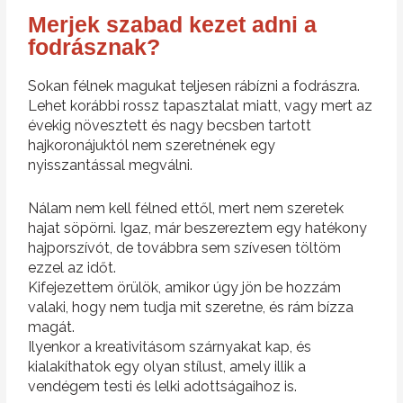
Merjek szabad kezet adni a
fodrásznak?
Sokan félnek magukat teljesen rábízni a fodrászra.
Lehet korábbi rossz tapasztalat miatt, vagy mert az
évekig növesztett és nagy becsben tartott
hajkoronájuktól nem szeretnének egy
nyisszantással megválni.
Nálam nem kell félned ettől, mert nem szeretek
hajat söpörni. Igaz, már beszereztem egy hatékony
hajporszívót, de továbbra sem szívesen töltöm
ezzel az időt.
Kifejezettem örülök, amikor úgy jön be hozzám
valaki, hogy nem tudja mit szeretne, és rám bízza
magát.
Ilyenkor a kreativitásom szárnyakat kap, és
kialakíthatok egy olyan stílust, amely illik a
vendégem testi és lelki adottságaihoz is.