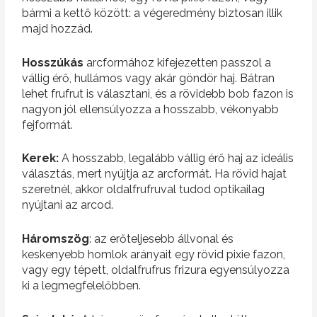
bármi a kettő között: a végeredmény biztosan illik
majd hozzád.
Hosszúkás
arcformához kifejezetten passzol a
vállig érő, hullámos vagy akár göndör haj. Bátran
lehet frufrut is választani, és a rövidebb bob fazon is
nagyon jól ellensúlyozza a hosszabb, vékonyabb
fejformát.
Kerek:
A hosszabb, legalább vállig érő haj az ideális
választás, mert nyújtja az arcformát. Ha rövid hajat
szeretnél, akkor oldalfrufruval tudod optikailag
nyújtani az arcod.
Háromszög
: az erőteljesebb állvonal és
keskenyebb homlok arányait egy rövid pixie fazon,
vagy egy tépett, oldalfrufrus frizura egyensúlyozza
ki a legmegfelelőbben.