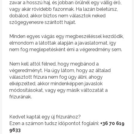
zavar a hosszú haj, és jobban örülnél egy vállig érő,
vagy akár rövidebb fazonnak. Ha lazán beletúrsz,
dobálod, akkor biztos nem választok neked
szögegyenesre szárított hajat.
Minden egyes vágás egy megbeszéléssel kezdődik,
elmondom a látottak alapján a javaslatomat, így
nem fog meglepetésként érni a végeredmény sem.
Nem kell attól félned, hogy megbánod a
végeredményt. Ha úgy látom, hogy az általad
választott frizura nem fog úgy állni, ahogy
elképzelted, akkor mindenképpen javaslok
módosításokat, vagy egy másik változatát a
frizurának.
Kedvet kaptál egy új frizurához?
Ezen a számon tudsz időpontot foglalni:
+36 70 619
9633