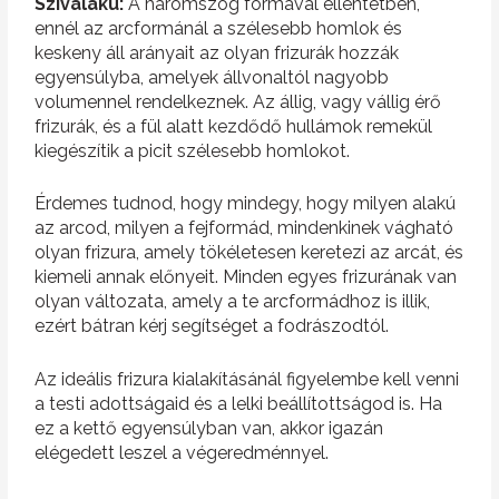
Szívalakú:
A háromszög formával ellentétben,
ennél az arcformánál a szélesebb homlok és
keskeny áll arányait az olyan frizurák hozzák
egyensúlyba, amelyek állvonaltól nagyobb
volumennel rendelkeznek. Az állig, vagy vállig érő
frizurák, és a fül alatt kezdődő hullámok remekül
kiegészítik a picit szélesebb homlokot.
Érdemes tudnod, hogy mindegy, hogy milyen alakú
az arcod, milyen a fejformád, mindenkinek vágható
olyan frizura, amely tökéletesen keretezi az arcát, és
kiemeli annak előnyeit. Minden egyes frizurának van
olyan változata, amely a te arcformádhoz is illik,
ezért bátran kérj segítséget a fodrászodtól.
Az ideális frizura kialakításánál figyelembe kell venni
a testi adottságaid és a lelki beállítottságod is. Ha
ez a kettő egyensúlyban van, akkor igazán
elégedett leszel a végeredménnyel.