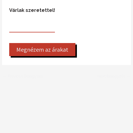
Várlak szeretettel!
Megnézem az árakat
←
Previous Bejegyzés
Next Bejegyzés
→