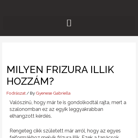
Skip
to
content
MILYEN FRIZURA ILLIK
HOZZÁM?
Fodrászat
/ By
Gyenese Gabriella
Valószínű, hogy már te is gondolkodtál rajta, mert a
szalonomban ez az egyik leggyakrabban
elhangzott kérdés.
Rengeteg cikk született már arról, hogy az egyes
fejformákhoz melyik frizura illik. Ezek a tanácsok