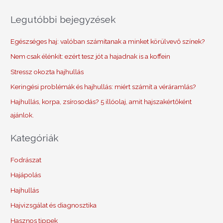
Legutóbbi bejegyzések
Egészséges haj: valóban számítanak a minket körülvevő színek?
Nem csak élénkít: ezért tesz jót a hajadnak is a koffein
Stressz okozta hajhullás
Keringési problémák és hajhullás: miért számít a véráramlás?
Hajhullás, korpa, zsírosodás? 5 illóolaj, amit hajszakértőként
ajánlok.
Kategóriák
Fodrászat
Hajápolás
Hajhullás
Hajvizsgálat és diagnosztika
Hasznos tippek