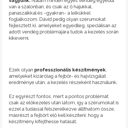
vagyunk.
Nálam minden egyes vendég egyedül
van a szalonban, és csak az ő hajukkal,
panaszaikkal és –gyakran– a lelkükkel
foglalkozom. Dávid pedig olyan szérumokat
fejlesztett ki, amelyeket egyedileg, speciálisan az
adott vendég problémájára tudok a kezelés során
kikeverni.
Ezek olyan
professzionális készítmények
,
amelyeket kizárólag a fejbőr- és hajvizsgálat
eredménye után, a kezelés részeként használunk.
Ez egyrészt fontos, mert a pontos problémát
csak az előkezelés után látom, így a szérumokat is
ezzel a tudással felszerelkezve állíthatom össze,
másrészt a fejbőrt elő kell készíteni, hogy a
készítmény kifejthesse hatását.