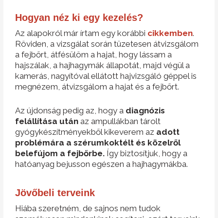
Hogyan néz ki egy kezelés?
Az alapokról már írtam egy korábbi
cikkemben
.
Röviden, a vizsgálat során tüzetesen átvizsgálom
a fejbőrt, átfésülöm a hajat, hogy lássam a
hajszálak, a hajhagymák állapotát, majd végül a
kamerás, nagyítóval ellátott hajvizsgáló géppel is
megnézem, átvizsgálom a hajat és a fejbőrt.
Az újdonság pedig az, hogy a
diagnózis
felállítása után
az ampullákban tárolt
gyógykészítményekből kikeverem az
adott
problémára a szérumkoktélt és közelről
belefújom a fejbőrbe.
Így biztosítjuk, hogy a
hatóanyag bejusson egészen a hajhagymákba.
Jövőbeli terveink
Hiába szeretném, de sajnos nem tudok