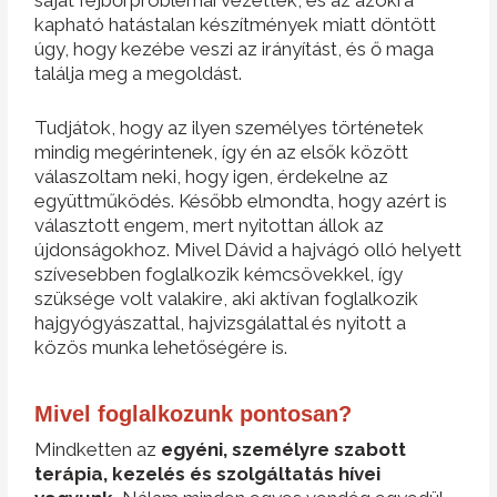
saját fejbőrproblémái vezették, és az azokra
kapható hatástalan készítmények miatt döntött
úgy, hogy kezébe veszi az irányítást, és ő maga
találja meg a megoldást.
Tudjátok, hogy az ilyen személyes történetek
mindig megérintenek, így én az elsők között
válaszoltam neki, hogy igen, érdekelne az
együttműködés. Később elmondta, hogy azért is
választott engem, mert nyitottan állok az
újdonságokhoz. Mivel Dávid a hajvágó olló helyett
szívesebben foglalkozik kémcsövekkel, így
szüksége volt valakire, aki aktívan foglalkozik
hajgyógyászattal, hajvizsgálattal és nyitott a
közös munka lehetőségére is.
Mivel foglalkozunk pontosan?
Mindketten az
egyéni, személyre szabott
terápia, kezelés és szolgáltatás hívei