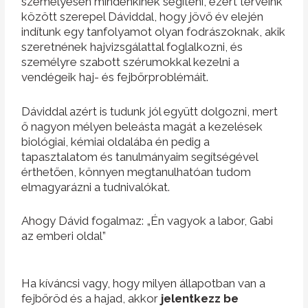
személyesen mindenkinek segíteni, ezért terveink
között szerepel Dáviddal, hogy jövő év elején
indítunk egy tanfolyamot olyan fodrászoknak, akik
szeretnének hajvizsgálattal foglalkozni, és
személyre szabott szérumokkal kezelni a
vendégeik haj- és fejbőrproblémáit.
Dáviddal azért is tudunk jól együtt dolgozni, mert
ő nagyon mélyen beleásta magát a kezelések
biológiai, kémiai oldalába én pedig a
tapasztalatom és tanulmányaim segítségével
érthetően, könnyen megtanulhatóan tudom
elmagyarázni a tudnivalókat.
Ahogy Dávid fogalmaz: „Én vagyok a labor, Gabi
az emberi oldal”
Ha kíváncsi vagy, hogy milyen állapotban van a
fejbőröd és a hajad, akkor
jelentkezz be