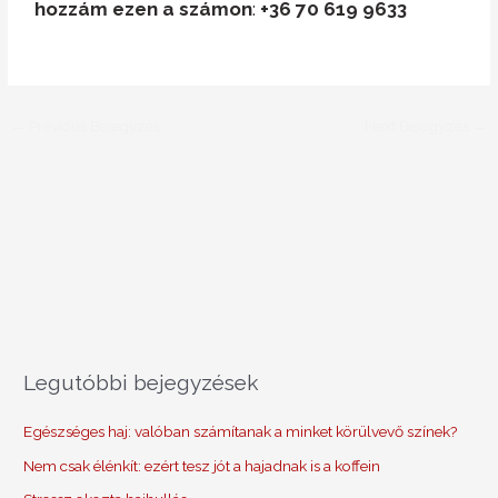
hozzám ezen a számon
:
+36 70 619 9633
←
Previous Bejegyzés
Next Bejegyzés
→
Legutóbbi bejegyzések
Egészséges haj: valóban számítanak a minket körülvevő színek?
Nem csak élénkít: ezért tesz jót a hajadnak is a koffein