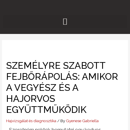
Skip
to
content
SZEMÉLYRE SZABOTT
FEJBŐRÁPOLÁS: AMIKOR
A VEGYÉSZ ÉS A
HAJORVOS
EGYÜTTMŰKÖDIK
Hajvizsgálat és diagnosztika
/ By
Gyenese Gabriella
Szeretném nektek bemutatni egy kedves