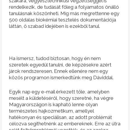
szakára, vegyésztechnikusi végzettséggel is
rendelkezik, de tudását főleg a folyamatos önálló
tanulásnak köszönheti. Míg más megrettenne egy
500 oldalas biokémiai tesztelés dokumentációja
láttán, ő szabad idejében is ezekből tanul.
Ha ismersz, tudod biztosan, hogy én nem
szeretek egyedül tanulni, de képzésekre azért
járok rendszeresen. Ennek ellenére nem egy
közös programon ismerkedtünk meg Dáviddal.
Egyik nap egy e-mail érkezett tőle, amelyben
mesélt a küldetéséről, hogy szeretné, ha végre
Magyarországon is kapható lenne olyan
természetes hajkozmetikum, amellyel
hatékonyan és speciálisan, az adott problémát
célozva segíthetnénk az embereknek. Erre az útra