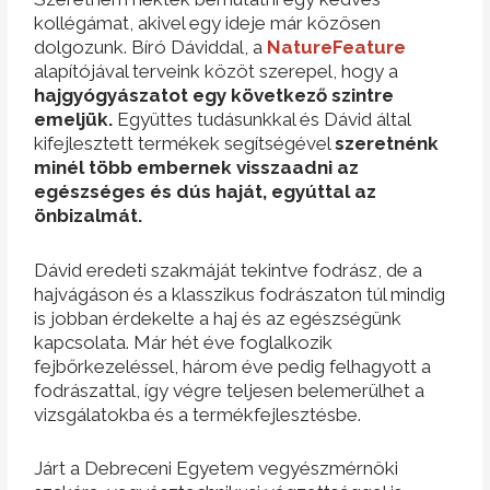
kollégámat, akivel egy ideje már közösen
dolgozunk. Bíró Dáviddal, a
NatureFeature
alapítójával terveink közöt szerepel, hogy a
hajgyógyászatot egy
következő szintre
emeljük.
Együttes tudásunkkal és Dávid által
kifejlesztett termékek segítségével
szeretnénk
minél több embernek visszaadni az
egészséges és dús haját, egyúttal az
önbizalmát.
Dávid eredeti szakmáját tekintve fodrász, de a
hajvágáson és a klasszikus fodrászaton túl mindig
is jobban érdekelte a haj és az egészségünk
kapcsolata. Már hét éve foglalkozik
fejbőrkezeléssel, három éve pedig felhagyott a
fodrászattal, így végre teljesen belemerülhet a
vizsgálatokba és a termékfejlesztésbe.
Járt a Debreceni Egyetem vegyészmérnöki