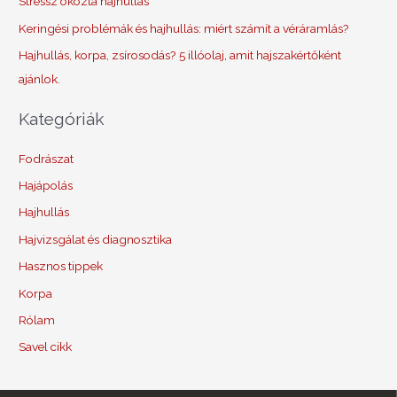
Stressz okozta hajhullás
Keringési problémák és hajhullás: miért számít a véráramlás?
Hajhullás, korpa, zsírosodás? 5 illóolaj, amit hajszakértőként
ajánlok.
Kategóriák
Fodrászat
Hajápolás
Hajhullás
Hajvizsgálat és diagnosztika
Hasznos tippek
Korpa
Rólam
Savel cikk